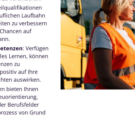
ilqualifikationen
ruflichen Laufbahn
iten zu verbessern
e Chancen auf
ann.
petenzen
: Verfügen
lles Lernen, können
enzen zu
positiv auf Ihre
chten auswirken.
nen bieten Ihnen
euorientierung,
er Berufsfelder
prozess von Grund