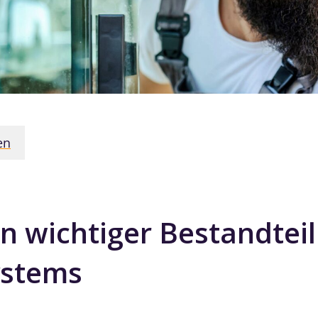
en
in wichtiger Bestandtei
ystems