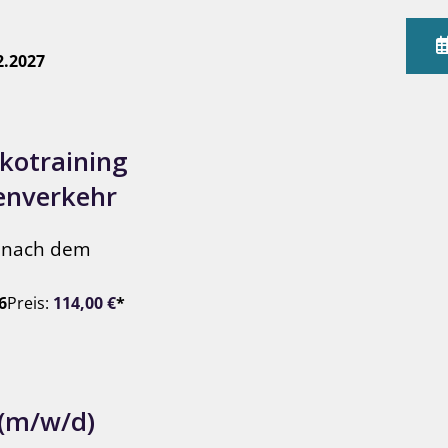
2.2027
Ökotraining
nenverkehr
r nach dem
6
Preis:
114,00
€
*
 (m/w/d)