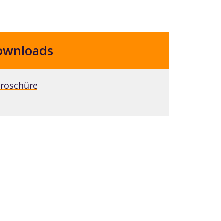
ownloads
roschüre