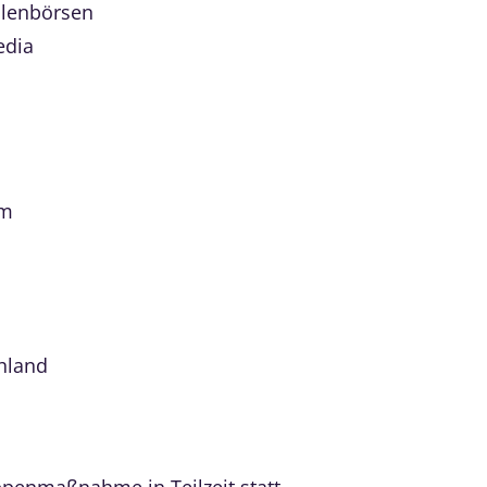
llenbörsen
edia
um
hland