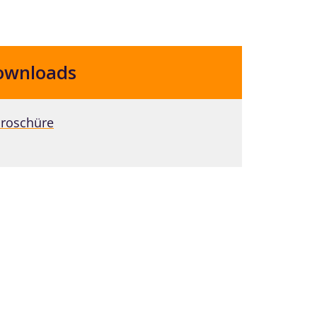
ownloads
roschüre