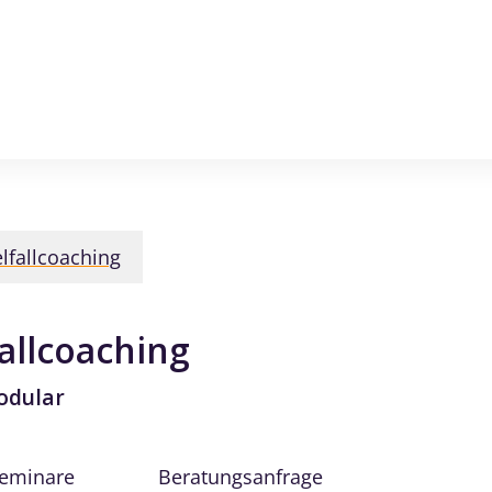
elfallcoaching
fallcoaching
modular
Seminare
Beratungsanfrage