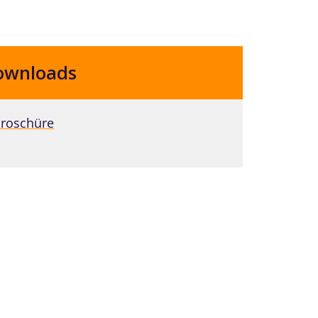
ownloads
roschüre