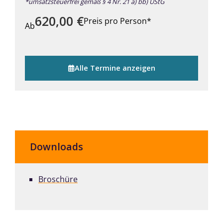
*umsatzsteuerfrei gemäß § 4 Nr. 21 a) bb) UStG
620,00
€
Preis pro Person*
Ab
Alle Termine anzeigen
Downloads
Broschüre