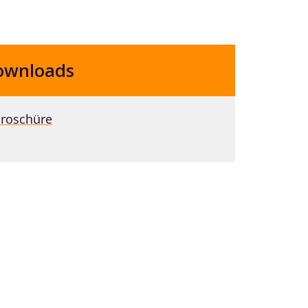
ownloads
roschüre