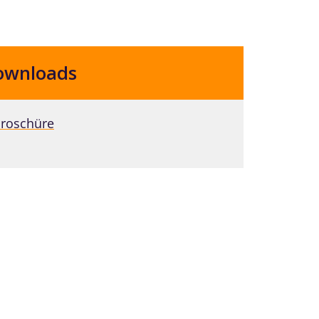
ownloads
roschüre