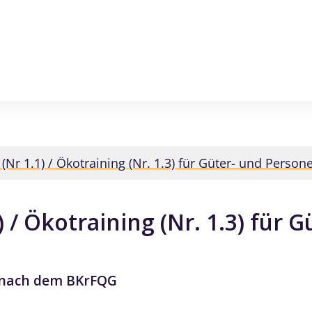
(Nr 1.1) / Ökotraining (Nr. 1.3) für Güter- und Perso
 / Ökotraining (Nr. 1.3) für G
r nach dem BKrFQG