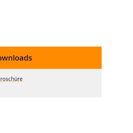
ownloads
roschüre