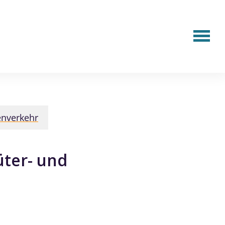
nenverkehr
üter- und