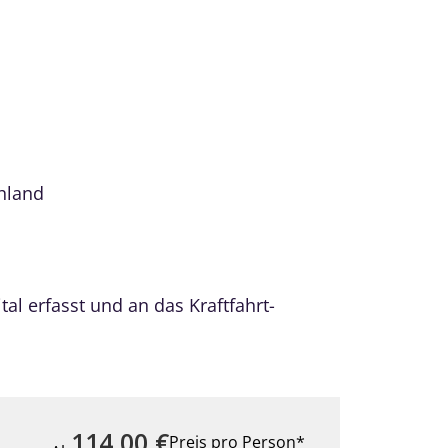
hland
al erfasst und an das Kraftfahrt-
114,00
€
Preis pro Person*