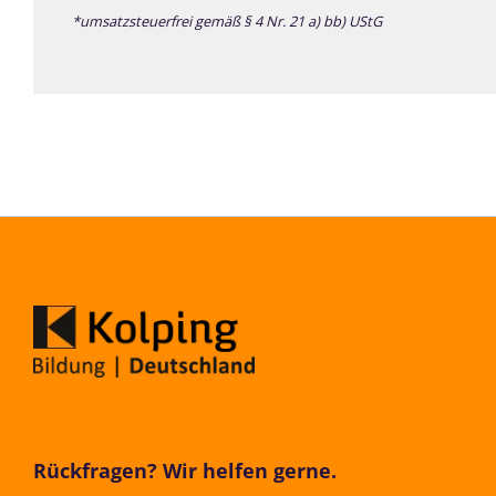
*umsatzsteuerfrei gemäß § 4 Nr. 21 a) bb) UStG
Rückfragen? Wir helfen gerne.