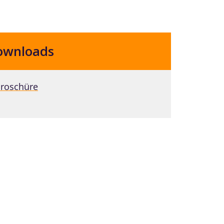
ownloads
roschüre