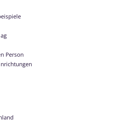
eispiele
lag
en Person
inrichtungen
hland